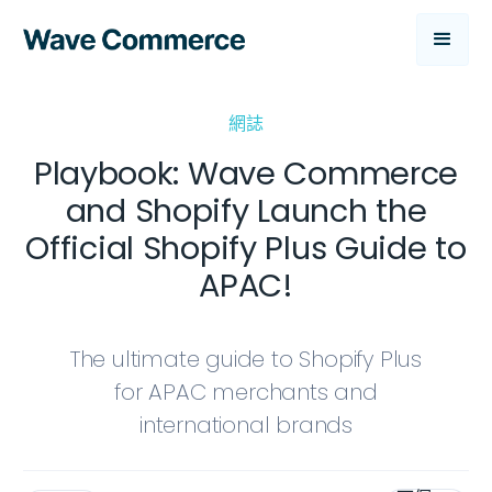
網誌
Playbook: Wave Commerce
and Shopify Launch the
Official Shopify Plus Guide to
APAC!
The ultimate guide to Shopify Plus
for APAC merchants and
international brands