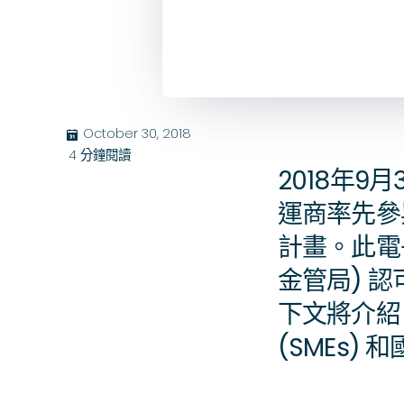
October 30, 2018
בּ
4
分鐘閱讀
2018年9
運商率先參與「
計畫。此電
金管局) 
下文將介紹
(SMEs)