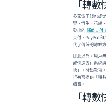
「轉數
多家電子錢包或
豐、恆生、花旗
發出的
儲值支付
支付、PayPa
代了傳統的轉帳
除此以外，用戶無
或快速支付系統識別
快」，發出款項
行有否提供「轉
續費。
「轉數