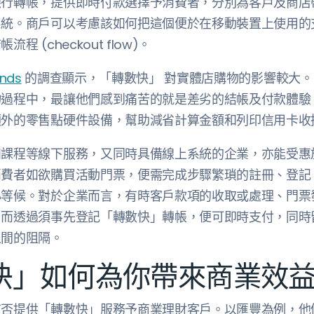
銀行轉帳，提供即時付款選擇予消費者，分別為客戶及商店
系統。商戶可以考慮該如何把這個便於在移動裝置上使用的
 (checkout flow)。
ends
的調查顯示，「轉數快」 對實體店購物的影響較大。多
物過程中，最讓他們感到痛苦的就是差劣的結帳及付款體驗
額外的零售點硬件設備，幫助減省計算金額和列印信用卡收
和課程等線下服務，又同時具備線上系統的企業，亦能受惠
消費者如欲購買活動門票，便需完成步驟繁瑣的註冊、登記
心等候。對於企業而言，有時客戶款項的收取或處理、門票
，而透過須事先登記「轉數快」轉帳，便可即時支付，同時
之間的阻隔。
快」如何為你帶來商業效益
有否提供「轉數快」服務予商業理財客戶。以匯豐為例，他