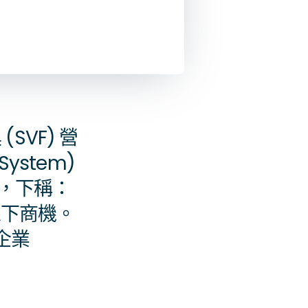
SVF) 營
ystem)
A，下稱：
線下商機。
企業