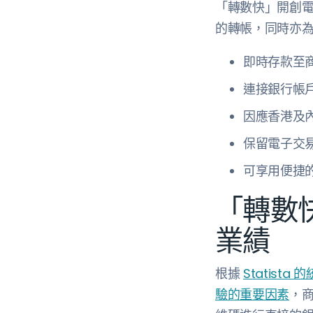
「轉數快」開創
的轉帳，同時亦
即時存款至
連接銀行帳
因應香港及
保留電子交
可享用便捷的
「轉數
業績
根據
Statista 
驗的重要因素
，