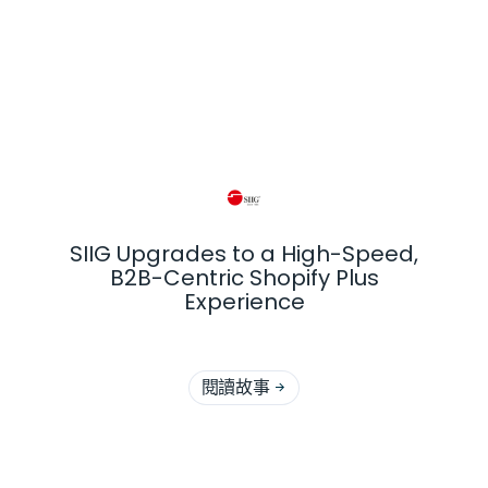
更多顧客故事
SIIG Upgrades to a High-Speed,
B2B-Centric Shopify Plus
Experience
閱讀故事
