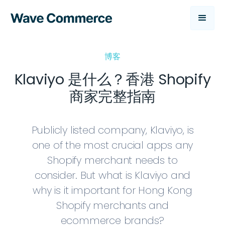
博客
Klaviyo 是什么？香港 Shopify
商家完整指南
Publicly listed company, Klaviyo, is
one of the most crucial apps any
Shopify merchant needs to
consider. But what is Klaviyo and
why is it important for Hong Kong
Shopify merchants and
ecommerce brands?