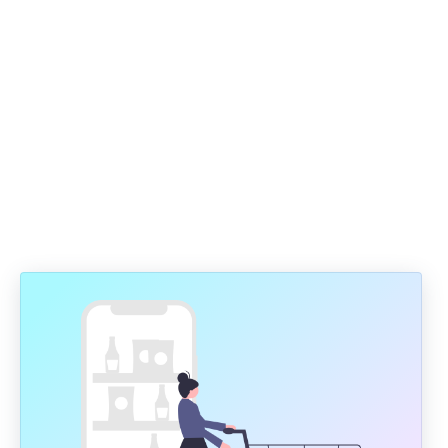
銷售禮品憑證