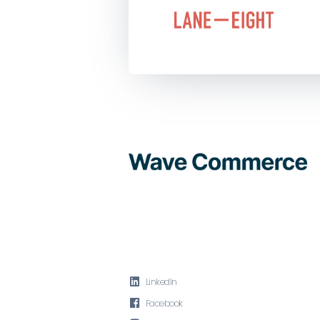

LinkedIn

Facebook