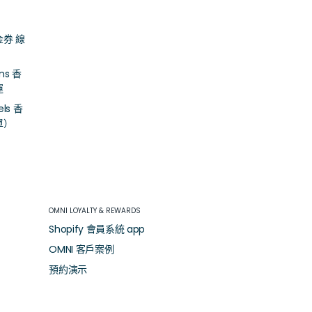
金券 線
ons 香
運
els 香
單）
OMNI LOYALTY & REWARDS
Shopify 會員系統 app
OMNI 客戶案例
預約演示