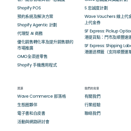
Shopify POS
S 忠誠度計劃
預約系統及解決方案
Wave Vouchers 線上代
上代金券
Shopify Agentic 計劃
SF Express: Pickup Opti
代理型 AI 商務
港提貨點：門市及順豐速
優化銷售轉化率及提升銷售額的
SF Express: Shipping Lab
市場推廣
港運送標籤（支持順豐運
OMO全渠道零售
Shopify 手機應用程式
資源
我們的背景
Wave Commerce 部落格
有關我們
生態圈夥伴
行業經驗
電子書和白皮書
聯絡我們
活動與網路研討會