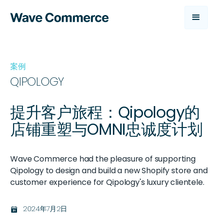
案例
QIPOLOGY
提升客户旅程：Qipology的
店铺重塑与OMNI忠诚度计划
Wave Commerce had the pleasure of supporting
Qipology to design and build a new Shopify store and
customer experience for Qipology's luxury clientele.
2024年7月2日
בּ