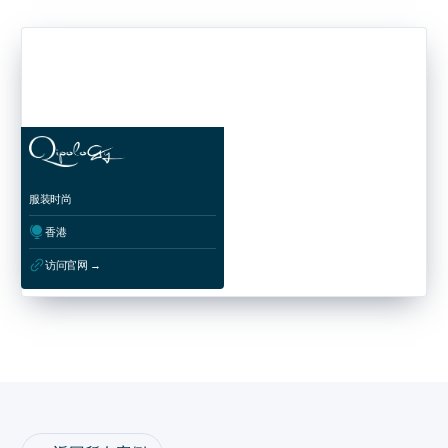
服装时尚
ﱰ
香港
ﳀ
访问官网 →