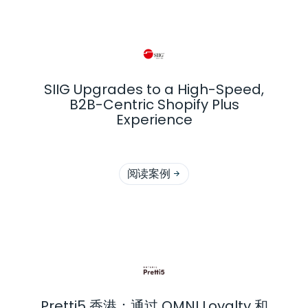
SIIG Upgrades to a High-Speed,
B2B-Centric Shopify Plus
Experience
阅读案例

Pretti5 香港：通过 OMNI Loyalty 和