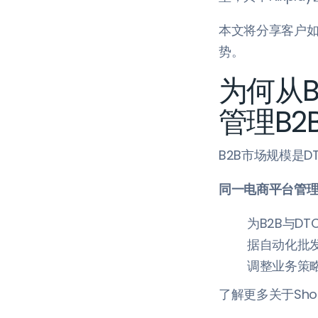
本文将分享客户如何
势。
为何从Bo
管理B2
B2B市场规模是
同一电商平台管
为B2B与
据自动化批
调整业务策
了解更多关于Shopi