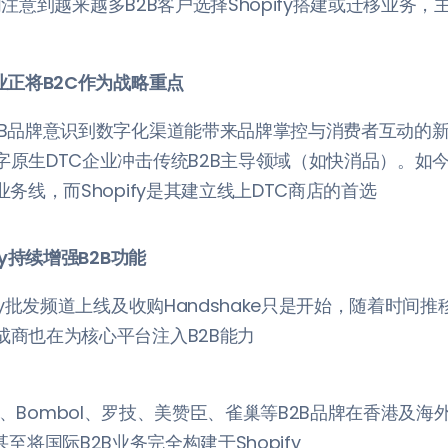
注意到越来越多B2B客户选择Shopify搭建或迁移业务，
企业正将B2C作为战略重点
2B品牌意识到数字化渠道能带来品牌掌控与消费者互动的
字原生DTC企业冲击传统B2B主导领域（如快消品）。如今
业务线，而Shopify是其建立线上DTC商店的首选
ify持续增强B2B功能
ify批发频道上线及收购Handshake只是开始，随着时间
成商也在为核心平台注入B2B能力
S、Bombol、罗技、美赞臣、雀巢等B2B品牌在香港及海
y甚至将国际B2B业务完全构建于Shopify