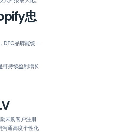
投入回报最大化。
opify忠
DTC品牌能统一
，是可持续盈利增长
LV
激励未购客户注册
销沟通高度个性化