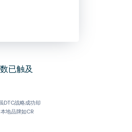
多数已触及
虽DTC战略成功却
港本地品牌如CR