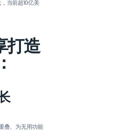
元，当前超10亿美
分享打造
：
长
重叠、为无用功能