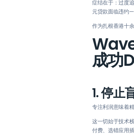
症结在于：过度追逐
元贷款面临违约—
作为扎根香港十余年
Wav
成功
1. 停
专注利润意味着
这一切始于技术栈
付费、选错应用