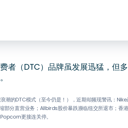
费者（DTC）品牌虽发展迅猛，但
。
浪潮的DTC模式（至今仍是！），近期却频现警讯：Nike
缩部分直营业务；Allbirds股价暴跌濒临纽交所退市；香
's Popcorn更接连关停。