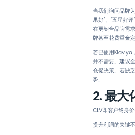
当我们询问品牌为
果好"、"五星好
在更契合品牌需求
牌甚至花费重金
若已使用Klav
并不需要。建议
仓促决策。若缺
势。
2. 最
CLV即客户终身
提升利润的关键不