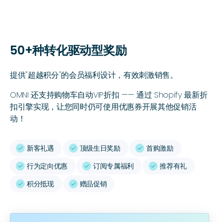
50+种转化驱动型奖励
提供"超越积分"的会员福利设计，有效刺激销售。
OMNI 还支持购物车自动VIP折扣 —— 通过 Shopify 最新折
扣引擎实现，让您同时仍可使用优惠券开展其他促销活
动！
新客礼遇
顶级生日奖励
首购激励
ﭭ
ﭭ
ﭭ
行为定向优惠
订阅专属福利
推荐有礼
ﭭ
ﭭ
ﭭ
积分抵现
赠品促销
ﭭ
ﭭ