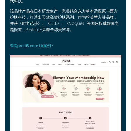
代科技。
该品牌产品在日本研发生产，完美结合东方草本适应原与西方
护肤科技，打造出天然高效护肤系列。作为丝芙兰入驻品牌，
并获《时尚芭莎》、《ELLE》、《Vogue》等国际权威媒体专
题报道，Pretti5正风靡全球美容界。
查看pretti5.com.hk案例
navigate_next