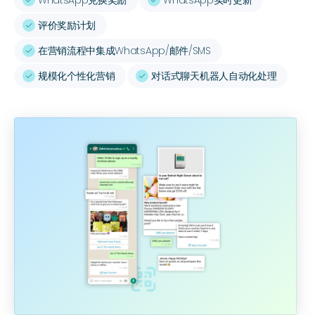
WhatsApp兑换奖励
WhatsApp实时更新
ﭭ
ﭭ
评价奖励计划
ﭭ
在营销流程中集成WhatsApp/邮件/SMS
ﭭ
规模化个性化营销
对话式聊天机器人自动化处理
ﭭ
ﭭ