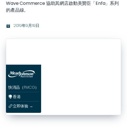
Wave Commerce 協助其網店啟動美贊臣「Enfa」系列
的產品線。
2019年9月19日
בּ
快消品（FMCG）
香港
ﱰ
立即体验 →
ﳀ