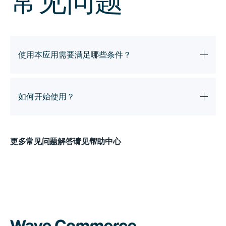
常见问题
使用本应用需要满足哪些条件？
请知悉，使用HK Shipping Labels顺丰速运
如何开始使用？
Shopify应用需满足以下关键要求：
需持有有效的顺丰速运企业账户
开通流程包含几个步骤，具体将根据您是否已拥
更多常见问题解答请见帮助中心
有顺丰速运账户而有所不同。整个流程的进度完
企业需完成香港商业登记
全取决于顺丰速运的审核速度。
需签署授权书，确认允许本应用通过您的顺
请查阅我们的[帮助文档]开始操作。
丰账户代发物流运单